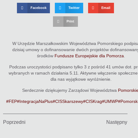
Facebook
Twitter
Email
Print
W Urzędzie Marszałkowskim Województwa Pomorskiego podpis
dzisiaj umowy o dofinansowanie dwóch projektów dofinansowan
środków
Fundusze Europejskie dla Pomorza
.
Podczas uroczystości podpisano tylko 3 z pośród 41 umów dot. p
wybranych w ramach działania 5.11. Aktywne włączenie społeczne.
dla nas wyjątkowe wyróżnienie.
Serdecznie dziękujemy Zarządowi Województwa
Pomorski
#FEP
#IntegracjaNaPlus
#CISSkarszewy
#CISKrag
#UMWP
#Pomorsk
Poprzedni
Następny