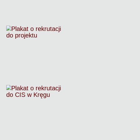
21 stycznia
2026
Rekrutacja
– Gmina
Nowa
Karczma
25 listopada
2025
Rekrutacja
– CIS
Krąg
6 listopada
2025