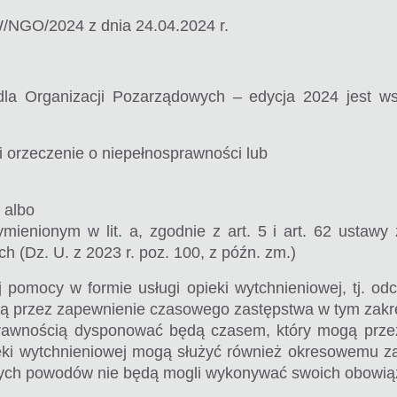
/NGO/2024 z dnia 24.04.2024 r.
a Organizacji Pozarządowych – edycja 2024 jest ws
i orzeczenie o niepełnosprawności lub
 albo
enionym w lit. a, zgodnie z art. 5 i art. 62 ustawy z
h (Dz. U. z 2023 r. poz. 100, z późn. zm.)
 pomocy w formie usługi opieki wytchnieniowej, tj. o
ą przez zapewnienie czasowego zastępstwa w tym zakr
rawnością dysponować będą czasem, który mogą przez
ieki wytchnieniowej mogą służyć również okresowemu z
óżnych powodów nie będą mogli wykonywać swoich obowi