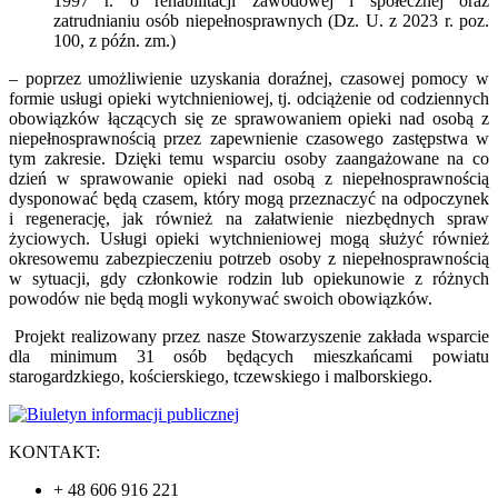
1997 r. o rehabilitacji zawodowej i społecznej oraz
zatrudnianiu osób niepełnosprawnych (Dz. U. z 2023 r. poz.
100, z późn. zm.)
– poprzez umożliwienie uzyskania doraźnej, czasowej pomocy w
formie usługi opieki wytchnieniowej, tj. odciążenie od codziennych
obowiązków łączących się ze sprawowaniem opieki nad osobą z
niepełnosprawnością przez zapewnienie czasowego zastępstwa w
tym zakresie. Dzięki temu wsparciu osoby zaangażowane na co
dzień w sprawowanie opieki nad osobą z niepełnosprawnością
dysponować będą czasem, który mogą przeznaczyć na odpoczynek
i regenerację, jak również na załatwienie niezbędnych spraw
życiowych. Usługi opieki wytchnieniowej mogą służyć również
okresowemu zabezpieczeniu potrzeb osoby z niepełnosprawnością
w sytuacji, gdy członkowie rodzin lub opiekunowie z różnych
powodów nie będą mogli wykonywać swoich obowiązków.
Projekt realizowany przez nasze Stowarzyszenie zakłada wsparcie
dla minimum 31 osób będących mieszkańcami powiatu
starogardzkiego, kościerskiego, tczewskiego i malborskiego.
KONTAKT:
+ 48 606 916 221