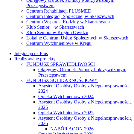
Okręgowy Ośrodek Pomocy Pokrzywdzonym
Przestępstwem
Centrum Rehabilitacji PLUSMED
Centrum Integracji Społecznej w Skarszewach
Centrum Wsparcia Rodziny w Skarszewach
Klub Senior + w Skarszewach
Klub Seniora w Kręgu i Owidzu
Lokalne Centrum Usług Społecznych w Skarszewach
Centrum Wytchnieniowe w Kręgu
Integracja na Plus
Realizowane projekty
FUNDUSZ SPRAWIEDLIWOŚCI
Okręgowy Ośrodek Pomocy Pokrzywdzonym
Przestępstwem
FUNDUSZ SOLIDARNOŚCIOWY
Asystent Osobisty Osoby z Niepełnosprawnością
2024
Opieka Wytchnieniowa 2024
Asystent Osobisty Osoby z Niepełnosprawnością
2025
Opieka Wytchnieniowa 2025
Asystent Osobisty Osoby z Niepełnosprawnością
2026
NABÓR AOON 2026