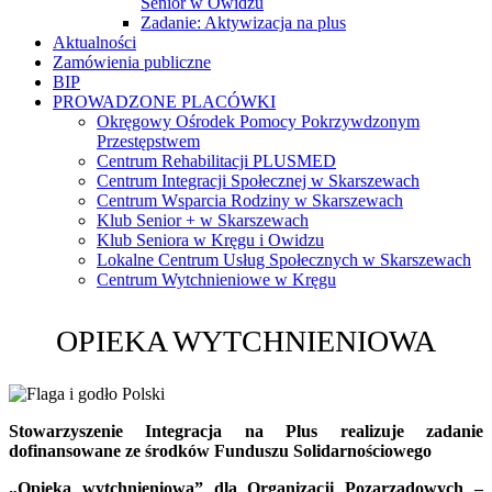
Senior w Owidzu
Zadanie: Aktywizacja na plus
Aktualności
Zamówienia publiczne
BIP
PROWADZONE PLACÓWKI
Okręgowy Ośrodek Pomocy Pokrzywdzonym
Przestępstwem
Centrum Rehabilitacji PLUSMED
Centrum Integracji Społecznej w Skarszewach
Centrum Wsparcia Rodziny w Skarszewach
Klub Senior + w Skarszewach
Klub Seniora w Kręgu i Owidzu
Lokalne Centrum Usług Społecznych w Skarszewach
Centrum Wytchnieniowe w Kręgu
OPIEKA WYTCHNIENIOWA
Stowarzyszenie Integracja na Plus realizuje zadanie
dofinansowane ze środków Funduszu Solidarnościowego
„Opieka wytchnieniowa” dla Organizacji Pozarządowych –