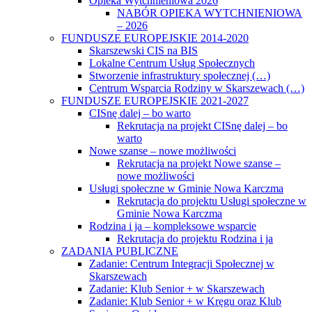
Opieka Wytchnieniowa 2026
NABÓR OPIEKA WYTCHNIENIOWA
– 2026
FUNDUSZE EUROPEJSKIE 2014-2020
Skarszewski CIS na BIS
Lokalne Centrum Usług Społecznych
Stworzenie infrastruktury społecznej (…)
Centrum Wsparcia Rodziny w Skarszewach (…)
FUNDUSZE EUROPEJSKIE 2021-2027
CISnę dalej – bo warto
Rekrutacja na projekt CISnę dalej – bo
warto
Nowe szanse – nowe możliwości
Rekrutacja na projekt Nowe szanse –
nowe możliwości
Usługi społeczne w Gminie Nowa Karczma
Rekrutacja do projektu Usługi społeczne w
Gminie Nowa Karczma
Rodzina i ja – kompleksowe wsparcie
Rekrutacja do projektu Rodzina i ja
ZADANIA PUBLICZNE
Zadanie: Centrum Integracji Społecznej w
Skarszewach
Zadanie: Klub Senior + w Skarszewach
Zadanie: Klub Senior + w Kręgu oraz Klub