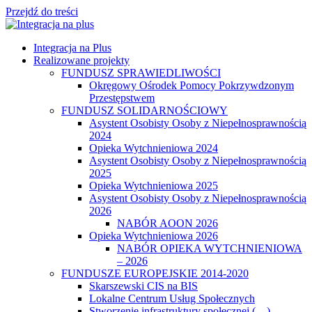
Przejdź do treści
Integracja na Plus
Realizowane projekty
FUNDUSZ SPRAWIEDLIWOŚCI
Okręgowy Ośrodek Pomocy Pokrzywdzonym
Przestępstwem
FUNDUSZ SOLIDARNOŚCIOWY
Asystent Osobisty Osoby z Niepełnosprawnością
2024
Opieka Wytchnieniowa 2024
Asystent Osobisty Osoby z Niepełnosprawnością
2025
Opieka Wytchnieniowa 2025
Asystent Osobisty Osoby z Niepełnosprawnością
2026
NABÓR AOON 2026
Opieka Wytchnieniowa 2026
NABÓR OPIEKA WYTCHNIENIOWA
– 2026
FUNDUSZE EUROPEJSKIE 2014-2020
Skarszewski CIS na BIS
Lokalne Centrum Usług Społecznych
Stworzenie infrastruktury społecznej (…)