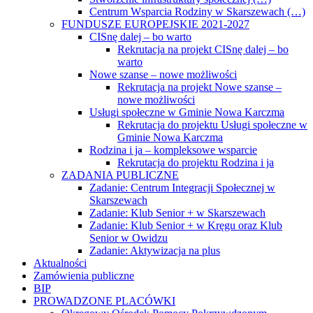
Centrum Wsparcia Rodziny w Skarszewach (…)
FUNDUSZE EUROPEJSKIE 2021-2027
CISnę dalej – bo warto
Rekrutacja na projekt CISnę dalej – bo
warto
Nowe szanse – nowe możliwości
Rekrutacja na projekt Nowe szanse –
nowe możliwości
Usługi społeczne w Gminie Nowa Karczma
Rekrutacja do projektu Usługi społeczne w
Gminie Nowa Karczma
Rodzina i ja – kompleksowe wsparcie
Rekrutacja do projektu Rodzina i ja
ZADANIA PUBLICZNE
Zadanie: Centrum Integracji Społecznej w
Skarszewach
Zadanie: Klub Senior + w Skarszewach
Zadanie: Klub Senior + w Kręgu oraz Klub
Senior w Owidzu
Zadanie: Aktywizacja na plus
Aktualności
Zamówienia publiczne
BIP
PROWADZONE PLACÓWKI