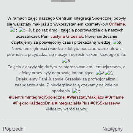
W ramach zajęć naszego Centrum Integracji Społecznej odbyły
się warsztaty makijażu z wykorzystaniem kosmetyków
Oriflame
.
Już po raz drugi, zajęcia poprowadziła dla naszych
uczestniczek Pani
Justyna Grzesiak
, której serdecznie
dziękujemy za poświęcony czas i przekazaną wiedzę.
Nowe umiejętności i wiedza zdobyte podczas warsztatów z
pewnością przydadzą się naszym uczestniczkom każdego dnia.
Zajęcia cieszyły się dużym zainteresowaniem i entuzjazmem, a
efekty pracy były naprawdę imponujące.
Dziękujemy Pani Justynie Grzesiak za profesjonalizm i
zaangażowanie. Z niecierpliwością czekamy na kolejne
spotkania.
#CentrumIntegracjiSpołecznej
#WarsztatyMakijażu
#Oriflame
#PięknoKażdegoDnia
#IntegracjaNaPlus
#CISSkarszewy
@liderzy wśród fanów
Poprzedni
Następny