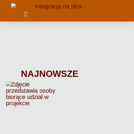
ZAMÓWIENIA PUBLICZNE
PROWADZONE PLACÓWKI
REALIZOWANE PROJEKTY
INTEGRACJA NA PLUS
NAJNOWSZE
V Cykl W
CIS
Skarszewy
21 stycznia
2026