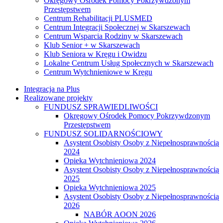
Okręgowy Ośrodek Pomocy Pokrzywdzonym
Przestępstwem
Centrum Rehabilitacji PLUSMED
Centrum Integracji Społecznej w Skarszewach
Centrum Wsparcia Rodziny w Skarszewach
Klub Senior + w Skarszewach
Klub Seniora w Kręgu i Owidzu
Lokalne Centrum Usług Społecznych w Skarszewach
Centrum Wytchnieniowe w Kręgu
Integracja na Plus
Realizowane projekty
FUNDUSZ SPRAWIEDLIWOŚCI
Okręgowy Ośrodek Pomocy Pokrzywdzonym
Przestępstwem
FUNDUSZ SOLIDARNOŚCIOWY
Asystent Osobisty Osoby z Niepełnosprawnością
2024
Opieka Wytchnieniowa 2024
Asystent Osobisty Osoby z Niepełnosprawnością
2025
Opieka Wytchnieniowa 2025
Asystent Osobisty Osoby z Niepełnosprawnością
2026
NABÓR AOON 2026