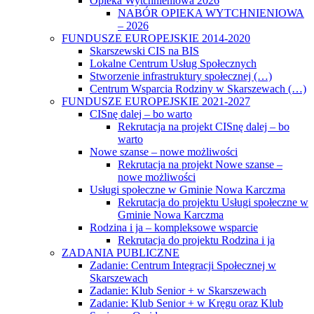
Opieka Wytchnieniowa 2026
NABÓR OPIEKA WYTCHNIENIOWA
– 2026
FUNDUSZE EUROPEJSKIE 2014-2020
Skarszewski CIS na BIS
Lokalne Centrum Usług Społecznych
Stworzenie infrastruktury społecznej (…)
Centrum Wsparcia Rodziny w Skarszewach (…)
FUNDUSZE EUROPEJSKIE 2021-2027
CISnę dalej – bo warto
Rekrutacja na projekt CISnę dalej – bo
warto
Nowe szanse – nowe możliwości
Rekrutacja na projekt Nowe szanse –
nowe możliwości
Usługi społeczne w Gminie Nowa Karczma
Rekrutacja do projektu Usługi społeczne w
Gminie Nowa Karczma
Rodzina i ja – kompleksowe wsparcie
Rekrutacja do projektu Rodzina i ja
ZADANIA PUBLICZNE
Zadanie: Centrum Integracji Społecznej w
Skarszewach
Zadanie: Klub Senior + w Skarszewach
Zadanie: Klub Senior + w Kręgu oraz Klub