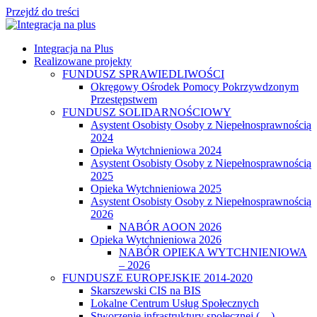
Przejdź do treści
Integracja na Plus
Realizowane projekty
FUNDUSZ SPRAWIEDLIWOŚCI
Okręgowy Ośrodek Pomocy Pokrzywdzonym
Przestępstwem
FUNDUSZ SOLIDARNOŚCIOWY
Asystent Osobisty Osoby z Niepełnosprawnością
2024
Opieka Wytchnieniowa 2024
Asystent Osobisty Osoby z Niepełnosprawnością
2025
Opieka Wytchnieniowa 2025
Asystent Osobisty Osoby z Niepełnosprawnością
2026
NABÓR AOON 2026
Opieka Wytchnieniowa 2026
NABÓR OPIEKA WYTCHNIENIOWA
– 2026
FUNDUSZE EUROPEJSKIE 2014-2020
Skarszewski CIS na BIS
Lokalne Centrum Usług Społecznych
Stworzenie infrastruktury społecznej (…)