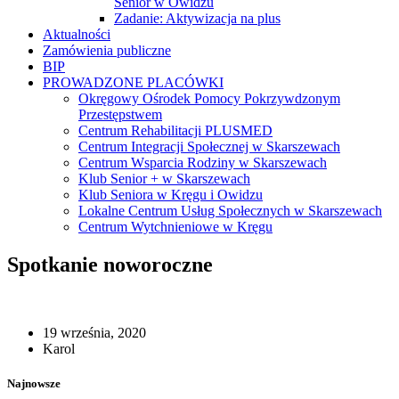
Senior w Owidzu
Zadanie: Aktywizacja na plus
Aktualności
Zamówienia publiczne
BIP
PROWADZONE PLACÓWKI
Okręgowy Ośrodek Pomocy Pokrzywdzonym
Przestępstwem
Centrum Rehabilitacji PLUSMED
Centrum Integracji Społecznej w Skarszewach
Centrum Wsparcia Rodziny w Skarszewach
Klub Senior + w Skarszewach
Klub Seniora w Kręgu i Owidzu
Lokalne Centrum Usług Społecznych w Skarszewach
Centrum Wytchnieniowe w Kręgu
Spotkanie noworoczne
19 września, 2020
Karol
Najnowsze