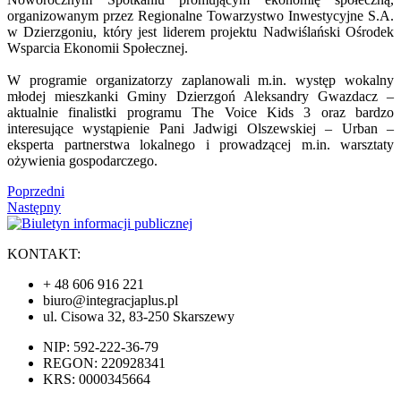
organizowanym przez Regionalne Towarzystwo Inwestycyjne S.A.
w Dzierzgoniu, który jest liderem projektu Nadwiślański Ośrodek
Wsparcia Ekonomii Społecznej.
W programie organizatorzy zaplanowali m.in. występ wokalny
młodej mieszkanki Gminy Dzierzgoń Aleksandry Gwazdacz –
aktualnie finalistki programu The Voice Kids 3 oraz bardzo
interesujące wystąpienie Pani Jadwigi Olszewskiej – Urban –
eksperta partnerstwa lokalnego i prowadzącej m.in. warsztaty
ożywienia gospodarczego.
Poprzedni
Następny
KONTAKT:
+ 48 606 916 221
biuro@integracjaplus.pl
ul. Cisowa 32, 83-250 Skarszewy
NIP: 592-222-36-79
REGON: 220928341
KRS: 0000345664