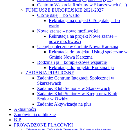
Centrum Wsparcia Rodziny w Skarszewach (…)
FUNDUSZE EUROPEJSKIE 2021-2027
CISnę dalej – bo warto
Rekrutacja na projekt CISnę dalej – bo
warto
Nowe szanse – nowe możliwości
Rekrutacja na projekt Nowe szanse –
nowe możliwości
Usługi społeczne w Gminie Nowa Karczma
Rekrutacja do projektu Usługi społeczne w
Gminie Nowa Karczma
Rodzina i ja – kompleksowe wsparcie
Rekrutacja do projektu Rodzina i ja
ZADANIA PUBLICZNE
Zadanie: Centrum Integracji Społecznej w
Skarszewach
Zadanie: Klub Senior + w Skarszewach
Zadanie: Klub Senior + w Kręgu oraz Klub
Senior w Owidzu
Zadanie: Aktywizacja na plus
Aktualności
Zamówienia publiczne
BIP
PROWADZONE PLACÓWKI