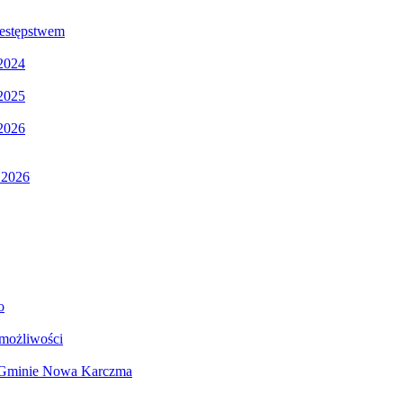
estępstwem
 2024
 2025
 2026
2026
o
 możliwości
w Gminie Nowa Karczma