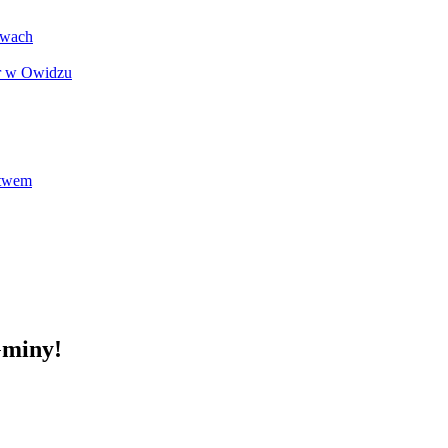
ewach
or w Owidzu
stwem
Gminy!