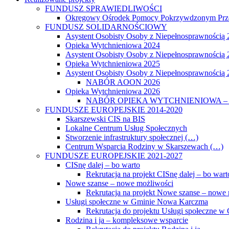
FUNDUSZ SPRAWIEDLIWOŚCI
Okręgowy Ośrodek Pomocy Pokrzywdzonym Prz
FUNDUSZ SOLIDARNOŚCIOWY
Asystent Osobisty Osoby z Niepełnosprawnością
Opieka Wytchnieniowa 2024
Asystent Osobisty Osoby z Niepełnosprawnością
Opieka Wytchnieniowa 2025
Asystent Osobisty Osoby z Niepełnosprawnością
NABÓR AOON 2026
Opieka Wytchnieniowa 2026
NABÓR OPIEKA WYTCHNIENIOWA – 
FUNDUSZE EUROPEJSKIE 2014-2020
Skarszewski CIS na BIS
Lokalne Centrum Usług Społecznych
Stworzenie infrastruktury społecznej (…)
Centrum Wsparcia Rodziny w Skarszewach (…)
FUNDUSZE EUROPEJSKIE 2021-2027
CISnę dalej – bo warto
Rekrutacja na projekt CISnę dalej – bo wart
Nowe szanse – nowe możliwości
Rekrutacja na projekt Nowe szanse – nowe
Usługi społeczne w Gminie Nowa Karczma
Rekrutacja do projektu Usługi społeczne 
Rodzina i ja – kompleksowe wsparcie