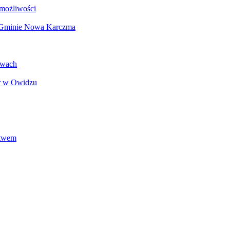
 możliwości
w Gminie Nowa Karczma
ewach
or w Owidzu
stwem