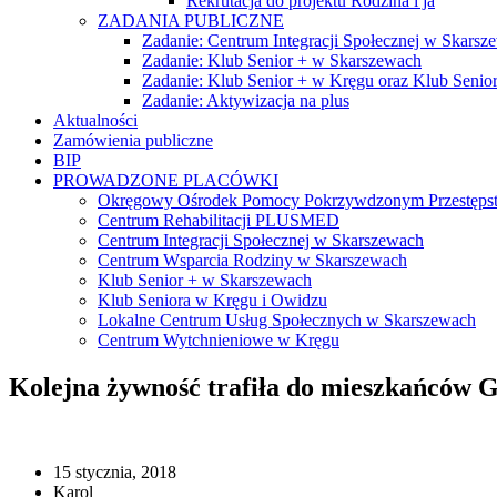
Rekrutacja do projektu Rodzina i ja
ZADANIA PUBLICZNE
Zadanie: Centrum Integracji Społecznej w Skarsz
Zadanie: Klub Senior + w Skarszewach
Zadanie: Klub Senior + w Kręgu oraz Klub Seni
Zadanie: Aktywizacja na plus
Aktualności
Zamówienia publiczne
BIP
PROWADZONE PLACÓWKI
Okręgowy Ośrodek Pomocy Pokrzywdzonym Przestęp
Centrum Rehabilitacji PLUSMED
Centrum Integracji Społecznej w Skarszewach
Centrum Wsparcia Rodziny w Skarszewach
Klub Senior + w Skarszewach
Klub Seniora w Kręgu i Owidzu
Lokalne Centrum Usług Społecznych w Skarszewach
Centrum Wytchnieniowe w Kręgu
Kolejna żywność trafiła do mieszkańców 
15 stycznia, 2018
Karol