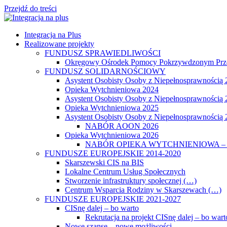
Przejdź do treści
Integracja na Plus
Realizowane projekty
FUNDUSZ SPRAWIEDLIWOŚCI
Okręgowy Ośrodek Pomocy Pokrzywdzonym Prz
FUNDUSZ SOLIDARNOŚCIOWY
Asystent Osobisty Osoby z Niepełnosprawnością
Opieka Wytchnieniowa 2024
Asystent Osobisty Osoby z Niepełnosprawnością
Opieka Wytchnieniowa 2025
Asystent Osobisty Osoby z Niepełnosprawnością
NABÓR AOON 2026
Opieka Wytchnieniowa 2026
NABÓR OPIEKA WYTCHNIENIOWA – 
FUNDUSZE EUROPEJSKIE 2014-2020
Skarszewski CIS na BIS
Lokalne Centrum Usług Społecznych
Stworzenie infrastruktury społecznej (…)
Centrum Wsparcia Rodziny w Skarszewach (…)
FUNDUSZE EUROPEJSKIE 2021-2027
CISnę dalej – bo warto
Rekrutacja na projekt CISnę dalej – bo wart
Nowe szanse – nowe możliwości