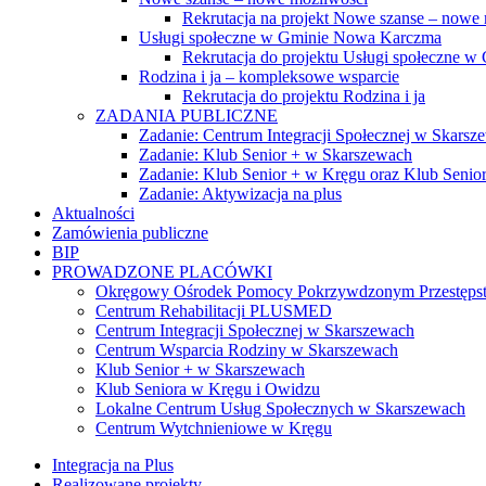
Rekrutacja na projekt Nowe szanse – nowe
Usługi społeczne w Gminie Nowa Karczma
Rekrutacja do projektu Usługi społeczne 
Rodzina i ja – kompleksowe wsparcie
Rekrutacja do projektu Rodzina i ja
ZADANIA PUBLICZNE
Zadanie: Centrum Integracji Społecznej w Skarsz
Zadanie: Klub Senior + w Skarszewach
Zadanie: Klub Senior + w Kręgu oraz Klub Seni
Zadanie: Aktywizacja na plus
Aktualności
Zamówienia publiczne
BIP
PROWADZONE PLACÓWKI
Okręgowy Ośrodek Pomocy Pokrzywdzonym Przestęp
Centrum Rehabilitacji PLUSMED
Centrum Integracji Społecznej w Skarszewach
Centrum Wsparcia Rodziny w Skarszewach
Klub Senior + w Skarszewach
Klub Seniora w Kręgu i Owidzu
Lokalne Centrum Usług Społecznych w Skarszewach
Centrum Wytchnieniowe w Kręgu
Integracja na Plus
Realizowane projekty