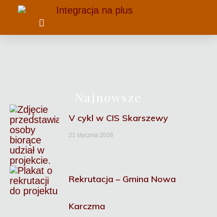
ZAMÓWIENIA PUBLICZNE
PROWADZONE PLACÓWKI
REALIZOWANE PROJEKTY
INTEGRACJA NA PLUS
Najnowsze
V cykl w CIS Skarszewy
21 stycznia 2026
Rekrutacja – Gmina Nowa
Karczma